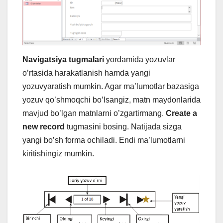
Navigatsiya tugmalari
yordamida yozuvlar
o’rtasida harakatlanish hamda yangi
yozuvyaratish mumkin. Agar ma’lumotlar bazasiga
yozuv qo’shmoqchi bo’lsangiz, matn maydonlarida
mavjud bo’lgan matnlarni o’zgartirmang.
Create a
new record
tugmasini bosing. Natijada sizga
yangi bo’sh forma ochiladi. Endi ma’lumotlarni
kiritishingiz mumkin.