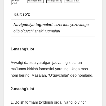
Kalit so‘z
Navigatsiya tugmalari:
sizni turli yozuvlarga
olib oʻtuvchi shakl tugmalari
1-mashg‘ulot
Avvalgi darsda yaratgan jadvalingiz uchun
ma’lumot kiritish formasini yarating. Unga mos
nom bering. Masalan, “O’quvchilar” deb nomlang.
2-mashg‘ulot
1. Bo’sh formani to’ldirish orqali yangi o’yinchi