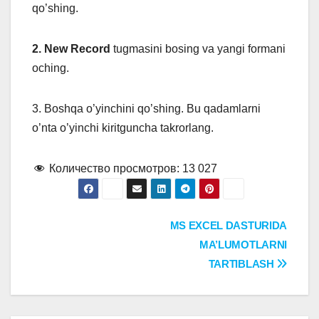
qo’shing.
2. New Record
tugmasini bosing va yangi formani
oching.
3. Boshqa o’yinchini qo’shing. Bu qadamlarni
o’nta o’yinchi kiritguncha takrorlang.
Количество просмотров:
13 027
Навигация
MS EXCEL DASTURIDA
MA’LUMOTLARNI
по
TARTIBLASH
записям