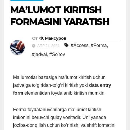
MAʼLUMOT KIRITISH
FORMASINI YARATISH
От
Ф. Мансуров
#Access
,
#Forma
,
АПР 24, 2024
#jadval
,
#So'rov
Ma’lumotlar bazasiga ma’lumot kiritish uchun
jadvalga to‘g‘ridan-to’g‘ri kiritish yoki
data entry
form
elementidan foydalanib kiritish mumkin.
Forma foydalanuvchilarga ma’lumot kiritish
imkonini beruvchi qulay vositadir. Uni yanada
joziba-dor qilish uchun ko’rinishi va shrift formatini