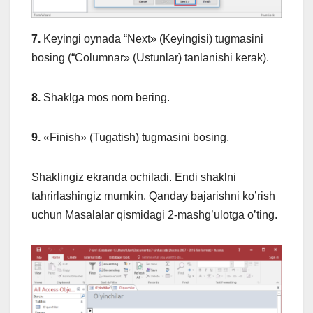
7.
Keyingi oynada “Next» (Keyingisi) tugmasini
bosing (“Columnar» (Ustunlar) tanlanishi kerak).
8.
Shaklga mos nom bering.
9.
«Finish» (Tugatish) tugmasini bosing.
Shaklingiz ekranda ochiladi. Endi shaklni
tahrirlashingiz mumkin. Qanday bajarishni ko’rish
uchun Masalalar qismidagi 2-mashg’ulotga o’ting.