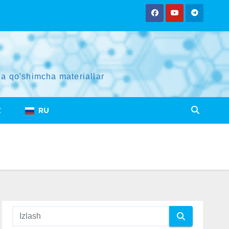
a qo'shimcha materiallar
Z
RU