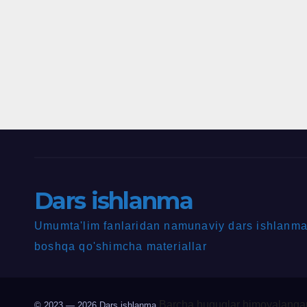
Dars ishlanma
Umumta'lim fanlaridan namunaviy dars ishlanmal
boshqa qo'shimcha materiallar
Barcha huquqlar himoyalangan
© 2023 — 2026
Dars ishlanma