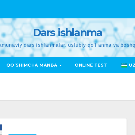
Dars ishlanma
amunaviy dars ishlanmalar, uslubiy qo'llanma va boshq
QO’SHIMCHA MANBA
ONLINE TEST
U