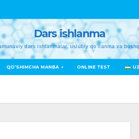
Dars ishlanma
amunaviy dars ishlanmalar, uslubiy qo'llanma va boshq
QO’SHIMCHA MANBA
ONLINE TEST
U