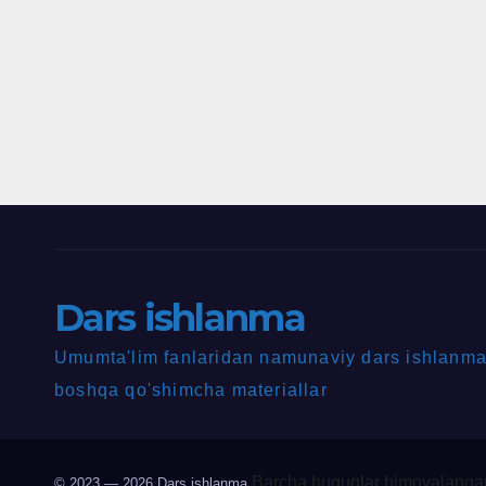
Dars ishlanma
Umumta'lim fanlaridan namunaviy dars ishlanmal
boshqa qo'shimcha materiallar
Barcha huquqlar himoyalangan
© 2023 — 2026
Dars ishlanma