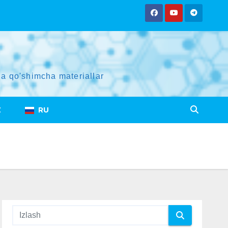
a qo'shimcha materiallar
Z
RU