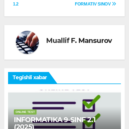
1.2
FORMATIV SINOV
menyusi
Muallif
F. Mansurov
Tegishli xabar
ONLINE TEST
INFORMATIKA 9-SINF 2.1
(2025)