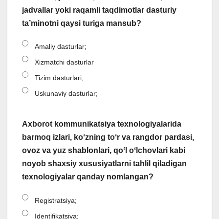
jadvallar yoki raqamli taqdimotlar dasturiy
ta’minotni qaysi turiga mansub?
Amaliy dasturlar;
Xizmatchi dasturlar
Tizim dasturlari;
Uskunaviy dasturlar;
Axborot kommunikatsiya texnologiyalarida
barmoq izlari, koʻzning toʻr va rangdor pardasi,
ovoz va yuz shablonlari, qoʻl oʻlchovlari kabi
noyob shaxsiy xususiyatlarni tahlil qiladigan
texnologiyalar qanday nomlangan?
Registratsiya;
Identifikatsiya;