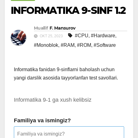
INFORMATIKA 9-SINF 1.2
Muallif
F. Mansurov
#CPU
,
#Hardware
,
OKT 25, 2023
#Monoblok
,
#RAM
,
#ROM
,
#Software
Informatika fanidan 9-sinflarni baholash uchun
yangi darslik asosida tayyorlanfan test savollari.
Informatika 9-1 ga xush kelibsiz
Familiya va ismingiz?