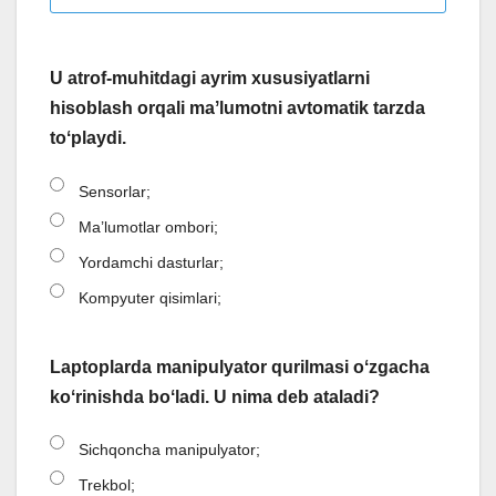
U atrof-muhitdagi ayrim xususiyatlarni
hisoblash orqali maʼlumotni avtomatik tarzda
toʻplaydi.
Sensorlar;
Ma’lumotlar ombori;
Yordamchi dasturlar;
Kompyuter qisimlari;
Laptoplarda manipulyator qurilmasi oʻzgacha
koʻrinishda boʻladi. U nima deb ataladi?
Sichqoncha manipulyator;
Trekbol;