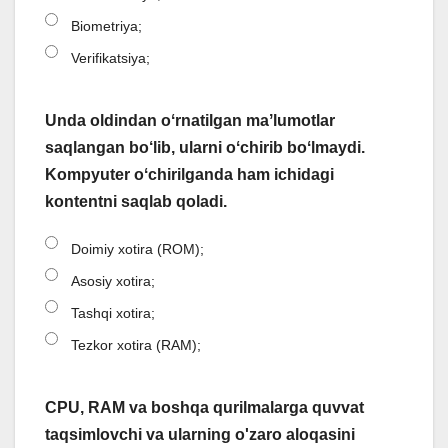
Biometriya;
Verifikatsiya;
Unda oldindan oʻrnatilgan maʼlumotlar
saqlangan bo‘lib, ularni oʻchirib boʻlmaydi.
Kompyuter oʻchirilganda ham ichidagi
kontentni saqlab qoladi.
Doimiy xotira (ROM);
Asosiy xotira;
Tashqi xotira;
Tezkor xotira (RAM);
CPU, RAM va boshqa qurilmalarga quvvat
taqsimlovchi va ularning o'zaro aloqasini