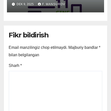
DEK 9, 2025
F. MANSUROV
Fikr bildirish
Email manzilingiz chop etilmaydi.
Majburiy bandlar
*
bilan belgilangan
Sharh
*