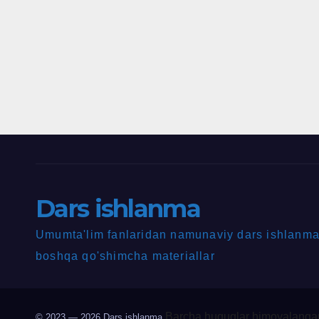
Dars ishlanma
Umumta'lim fanlaridan namunaviy dars ishlanmal
boshqa qo'shimcha materiallar
Barcha huquqlar himoyalangan
© 2023 — 2026
Dars ishlanma