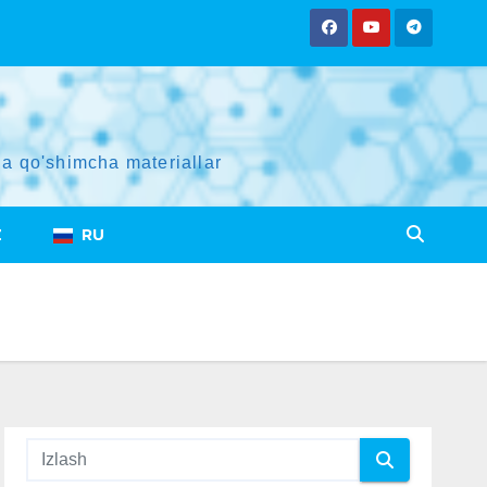
a qo'shimcha materiallar
Z
RU