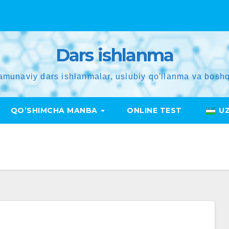
Dars ishlanma
amunaviy dars ishlanmalar, uslubiy qo'llanma va boshq
QO’SHIMCHA MANBA
ONLINE TEST
U