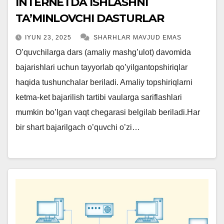
INTERNETDA ISHLASHNI
TA’MINLOVCHI DASTURLAR
IYUN 23, 2025
SHARHLAR MAVJUD EMAS
O’quvchilarga dars (amaliy mashg’ulot) davomida
bajarishlari uchun tayyorlab qo’yilgantopshiriqlar
haqida tushunchalar beriladi. Amaliy topshiriqlarni
ketma-ket bajarilish tartibi vaularga sariflashlari
mumkin bo’lgan vaqt chegarasi belgilab beriladi.Har
bir shart bajarilgach o’quvchi o’zi…