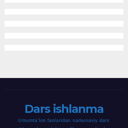
Dars ishlanma
Umumta'lim fanlaridan namunaviy dars