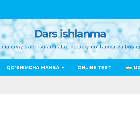
Dars ishlanma
amunaviy dars ishlanmalar, uslubiy qo'llanma va boshq
QO’SHIMCHA MANBA
ONLINE TEST
U