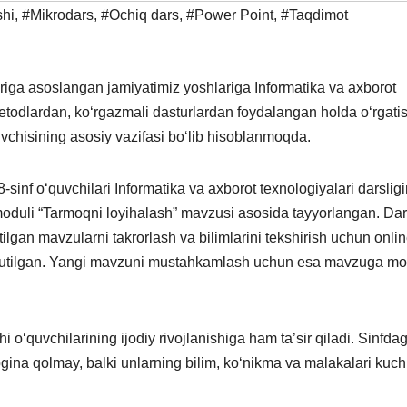
shi
,
#Mikrodars
,
#Ochiq dars
,
#Power Point
,
#Taqdimot
iga asoslangan jamiyatimiz yoshlariga Informatika va axborot
 metodlardan, ko‘rgazmali dasturlardan foydalangan holda o‘rgati
tuvchisining asosiy vazifasi bo‘lib hisoblanmoqda.
sinf o‘quvchilari Informatika va axborot texnologiyalari darslig
oduli “Tarmoqni loyihalash” mavzusi asosida tayyorlangan. Da
lgan mavzularni takrorlash va bilimlarini tekshirish uchun onli
da tutilgan. Yangi mavzuni mustahkamlash uchun esa mavzuga m
hi o‘quvchilarining ijodiy rivojlanishiga ham ta’sir qiladi. Sinfdag
gina qolmay, balki unlarning bilim, ko‘nikma va malakalari kuchl