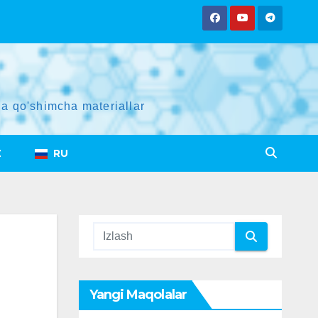
a qo'shimcha materiallar
Z
RU
Yangi Maqolalar