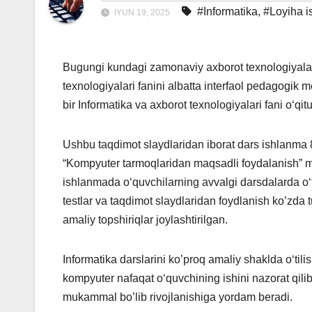
#Informatika
,
#Loyiha i
IYUN 19, 2025
Bugungi kundagi zamonaviy axborot texnologiyalar
texnologiyalari fanini albatta interfaol pedagogik
bir Informatika va axborot texnologiyalari fani o‘qi
Ushbu taqdimot slaydlaridan iborat dars ishlanma 8-
“Kompyuter tarmoqlaridan maqsadli foydalanish” m
ishlanmada o‘quvchilarning avvalgi darsdalarda o‘ti
testlar va taqdimot slaydlaridan foydlanish ko’z
amaliy topshiriqlar joylashtirilgan.
Informatika darslarini ko’proq amaliy shaklda o‘tilis
kompyuter nafaqat o‘quvchining ishini nazorat qilib
mukammal bo’lib rivojlanishiga yordam beradi.