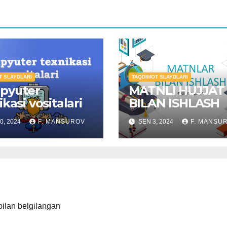
T SLAYDLARI
TAQDIMOT SLAYDLARI
pyuter
MATNLI HUJJAT
kasi vositalari
BILAN ISHLASH
0, 2024
F. MANSUROV
SEN 3, 2024
F. MANSU
ilan belgilangan