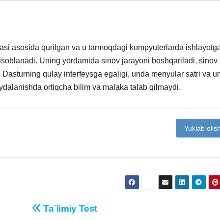
iyasi asosida qurilgan va u tarmoqdagi kompyuterlarda ishlayotg
hisoblanadi. Uning yordamida sinov jarayoni boshqariladi, sinov
di. Dasturning qulay interfeysga egaligi, unda menyular satri va 
ydalanishda ortiqcha bilim va malaka talab qilmaydi.
Yuklab olis
Ta`limiy Test