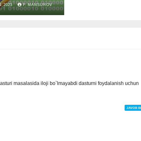
1, 2023
F. MANSUROV
asturi masalasida iloji bo`lmayabdi dasturni foydalanish uchun
JAVOB B