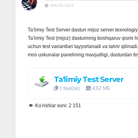
AVG 20, 2023
Ta’limiy Test Server dasturi mijoz server texnolog
Ta’limiy Test (mijoz) dasturining boshqaruv qismi 
uchun test variantlari tayyorlanadi va tahrir qilina
mos uskunalar panelining mavjudligi, dasturdan fo
Ta'limiy Test Server
1 fayl(lar)
4,62 МБ
Ko'rishlar soni:
2 151
Post