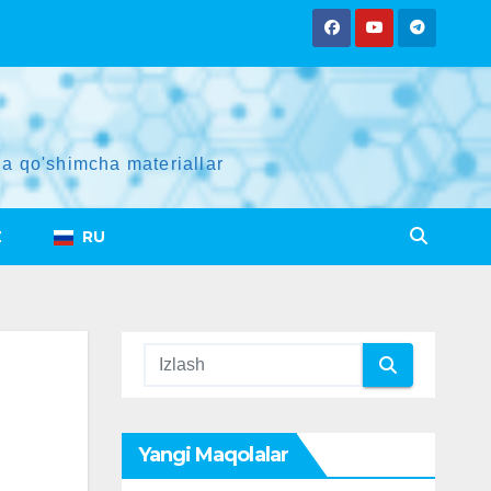
a qo'shimcha materiallar
Z
RU
Yangi Maqolalar