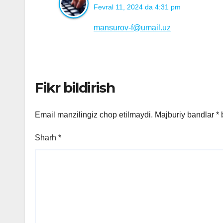
Fevral 11, 2024 da 4:31 pm
mansurov-f@umail.uz
Fikr bildirish
Email manzilingiz chop etilmaydi.
Majburiy bandlar
*
b
Sharh
*