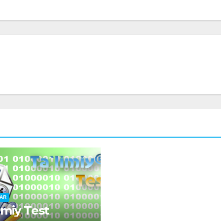
AR
imiy Test