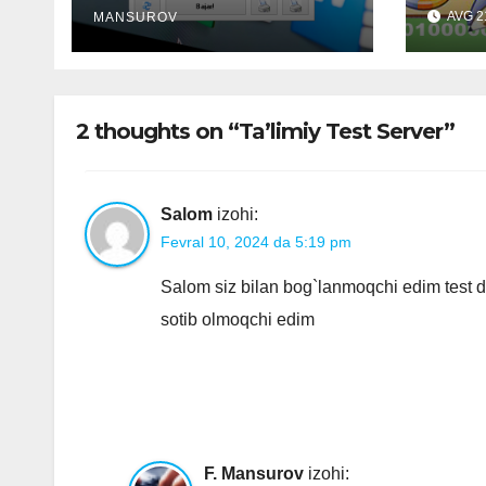
AVG 2
MANSUROV
2 thoughts on “Ta’limiy Test Server”
Salom
izohi:
Fevral 10, 2024 da 5:19 pm
Salom siz bilan bog`lanmoqchi edim test d
sotib olmoqchi edim
F. Mansurov
izohi: