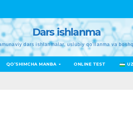
Dars ishlanma
amunaviy dars ishlanmalar, uslubiy qo'llanma va boshq
QO’SHIMCHA MANBA
ONLINE TEST
U