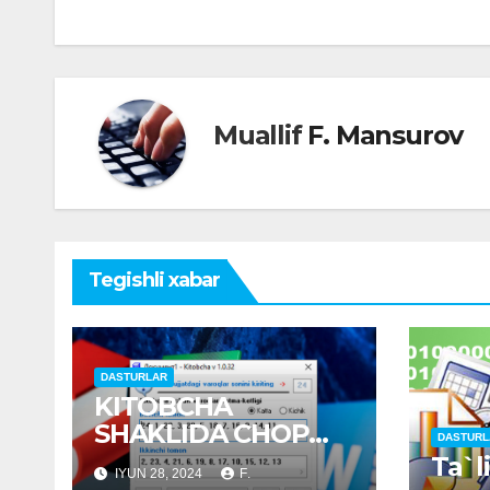
menyusi
Muallif
F. Mansurov
Tegishli xabar
DASTURLAR
KITOBCHA
SHAKLIDA CHOP
DASTURL
ETISH
Ta`l
IYUN 28, 2024
F.