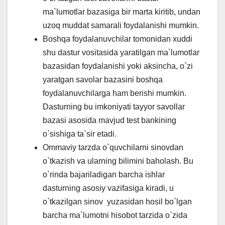
ma`lumotlar bazasiga bir marta kiritib, undan
uzoq muddat samarali foydalanishi mumkin.
Boshqa foydalanuvchilar tomonidan xuddi
shu dastur vositasida yaratilgan ma`lumotlar
bazasidan foydalanishi yoki aksincha, o`zi
yaratgan savolar bazasini boshqa
foydalanuvchilarga ham berishi mumkin.
Dasturning bu imkoniyati tayyor savollar
bazasi asosida mavjud test bankining
o`sishiga ta`sir etadi.
Ommaviy tarzda o`quvchilarni sinovdan
o`tkazish va ularning bilimini baholash. Bu
o`rinda bajariladigan barcha ishlar
dasturning asosiy vazifasiga kiradi, u
o`tkazilgan sinov yuzasidan hosil bo`lgan
barcha ma`lumotni hisobot tarzida o`zida