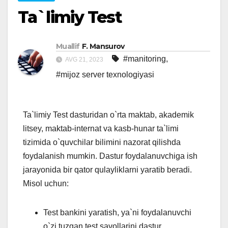
Ta`limiy Test
Muallif
F. Mansurov
#manitoring
,
AVG 21, 2023
#mijoz server texnologiyasi
Ta`limiy Test dasturidan o`rta maktab, akademik
litsey, maktab-internat va kasb-hunar ta`limi
tizimida o`quvchilar bilimini nazorat qilishda
foydalanish mumkin. Dastur foydalanuvchiga ish
jarayonida bir qator qulayliklarni yaratib beradi.
Misol uchun:
Test bankini yaratish, ya`ni foydalanuvchi
o`zi tuzgan test savollarini dastur