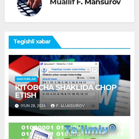
Muallif
F. Mansurov
Tegishli xabar
DASTURLAR
KITOBCHA SHAKLIDA CHOP
ETISH
IYUN 28, 2024
F. MANSUROV