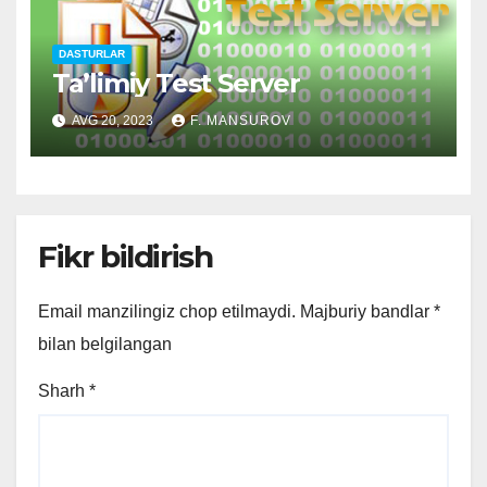
DASTURLAR
Ta’limiy Test Server
AVG 20, 2023
F. MANSUROV
Fikr bildirish
Email manzilingiz chop etilmaydi.
Majburiy bandlar
*
bilan belgilangan
Sharh
*