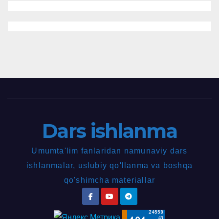
Dars ishlanma
Umumta'lim fanlaridan namunaviy dars
ishlanmalar, uslubiy qo'llanma va boshqa
qo'shimcha materiallar