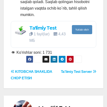
saqlab qoladi. Saqlab qolingan hisobotni
istalgan vaqtda ochib ko`rib, tahlil qilish
mumkin.
Ta'limiy Test
Yuklab olish
1 fayl(lar)
4,43
МБ
Ko'rishlar soni:
1 731
Post
KITOBCHA SHAKLIDA
Ta’limiy Test Server
CHOP ETISH
menyusi