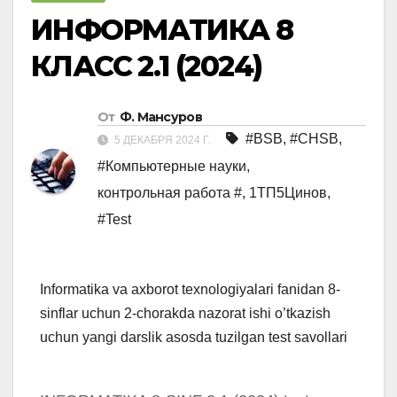
ИНФОРМАТИКА 8
КЛАСС 2.1 (2024)
От
Ф. Мансуров
#BSB
,
#CHSB
,
5 ДЕКАБРЯ 2024 Г.
#Компьютерные науки
,
контрольная работа #
,
1ТП5Цинов
,
#Test
Informatika va axborot texnologiyalari fanidan 8-
sinflar uchun 2-chorakda nazorat ishi o’tkazish
uchun yangi darslik asosda tuzilgan test savollari