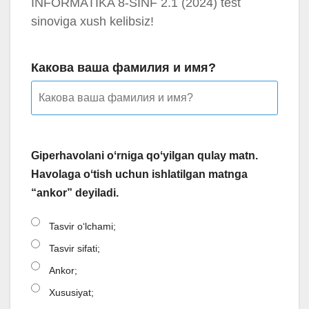
INFORMATIKA 8-SINF 2.1 (2024) test
sinoviga xush kelibsiz!
Какова ваша фамилия и имя?
Giperhavolani oʻrniga qoʻyilgan qulay matn.
Havolaga oʻtish uchun ishlatilgan matnga
“ankor” deyiladi.
Tasvir oʻlchami;
Tasvir sifati;
Ankor;
Xususiyat;