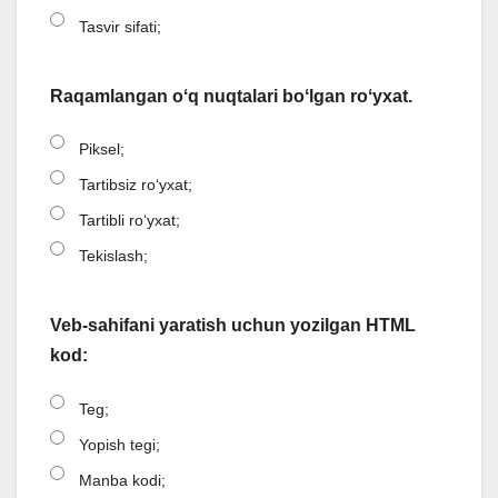
Tasvir sifati;
Raqamlangan oʻq nuqtalari boʻlgan roʻyxat.
Piksel;
Tartibsiz roʻyxat;
Tartibli roʻyxat;
Tekislash;
Veb-sahifani yaratish uchun yozilgan HTML
kod:
Teg;
Yopish tegi;
Manba kodi;