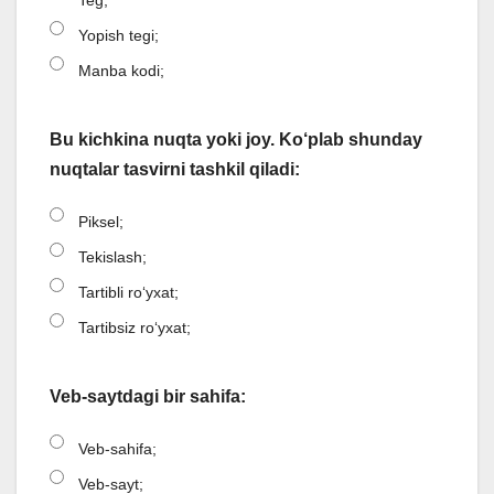
Yopish tegi;
Manba kodi;
Bu kichkina nuqta yoki joy. Ko‘plab shunday
nuqtalar tasvirni tashkil qiladi:
Piksel;
Tekislash;
Tartibli roʻyxat;
Tartibsiz roʻyxat;
Veb-saytdagi bir sahifa:
Veb-sahifa;
Veb-sayt;