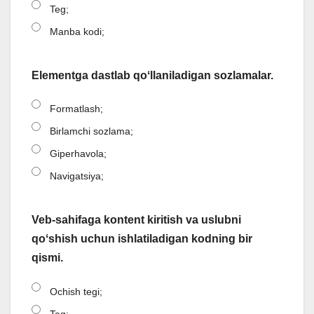
Teg;
Manba kodi;
Elementga dastlab qoʻllaniladigan sozlamalar.
Formatlash;
Birlamchi sozlama;
Giperhavola;
Navigatsiya;
Veb-sahifaga kontent kiritish va uslubni
qoʻshish uchun ishlatiladigan kodning bir
qismi.
Ochish tegi;
Teg;