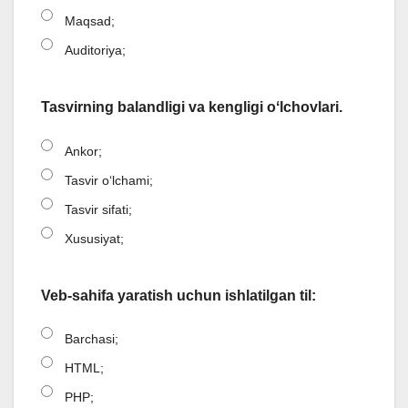
Maqsad;
Auditoriya;
Tasvirning balandligi va kengligi oʻlchovlari.
Ankor;
Tasvir oʻlchami;
Tasvir sifati;
Xususiyat;
Veb-sahifa yaratish uchun ishlatilgan til:
Barchasi;
HTML;
PHP;