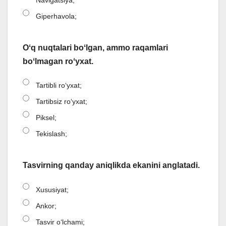
Giperhavola;
Oʻq nuqtalari boʻlgan, ammo raqamlari
boʻlmagan roʻyxat.
Tartibli roʻyxat;
Tartibsiz roʻyxat;
Piksel;
Tekislash;
Tasvirning qanday aniqlikda ekanini anglatadi.
Xususiyat;
Ankor;
Tasvir oʻlchami;