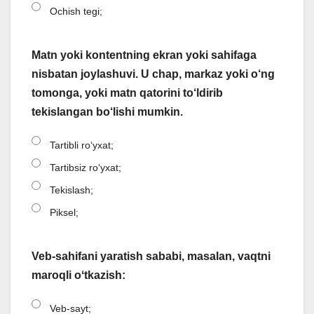
Ochish tegi;
Matn yoki kontentning ekran yoki sahifaga
nisbatan joylashuvi. U chap, markaz yoki o‘ng
tomonga, yoki matn qatorini to‘ldirib
tekislangan bo‘lishi mumkin.
Tartibli roʻyxat;
Tartibsiz roʻyxat;
Tekislash;
Piksel;
Veb-sahifani yaratish sababi, masalan, vaqtni
maroqli oʻtkazish:
Veb-sayt;