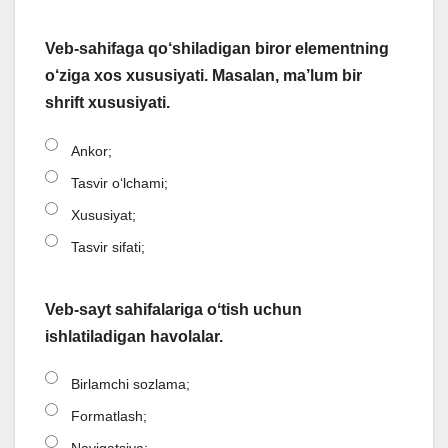
Veb-sahifaga qo‘shiladigan biror elementning
o‘ziga xos xususiyati. Masalan, ma’lum bir
shrift xususiyati.
Ankor;
Tasvir oʻlchami;
Xususiyat;
Tasvir sifati;
Veb-sayt sahifalariga oʻtish uchun
ishlatiladigan havolalar.
Birlamchi sozlama;
Formatlash;
Navigatsiya;