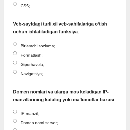
CSS;
Veb-saytdagi turli xil veb-sahifalariga oʻtish
uchun ishlatiladigan funksiya.
Birlamchi sozlama;
Formatlash;
Giperhavola;
Navigatsiya;
Domen nomlari va ularga mos keladigan IP-
manzillarining katalog yoki ma’lumotlar bazasi.
IP-manzil;
Domen nomi server;