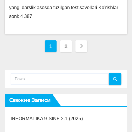
yangi darslik asosda tuzilgan test savollari Ko'rishlar
soni: 4 387
Пагинация
1
2
записей
Свежие Записи
INFORMATIKA 9-SINF 2.1 (2025)